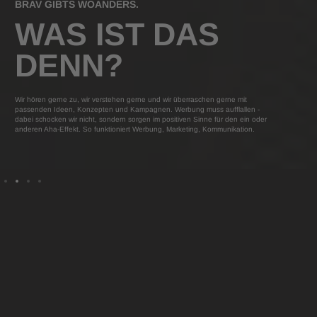
BRAV GIBTS WOANDERS.
WAS IST DAS
KLAR. MANCHMAL TUTS WEH
AUF DIE 12
DENN?
Am Ende machen wir Werbung und Marketing weder für Sie und s
Wir hören gerne zu, wir verstehen gerne und wir überraschen gerne mit
gar nicht für uns. Ihr Ziel und Ihre Zielgruppe zählen. Das mag
passenden Ideen, Konzepten und Kampagnen. Werbung muss aufflallen -
gelegentlich eine schmerzhafte Erkenntnis sein, aber am Ende we
dabei schocken wir nicht, sondern sorgen im positiven Sinne für den ein oder
Sie mit einem Lächeln als Sieger im Ring stehen!
anderen Aha-Effekt. So funktioniert Werbung, Marketing, Kommunikation.
Slide 3 of 4.